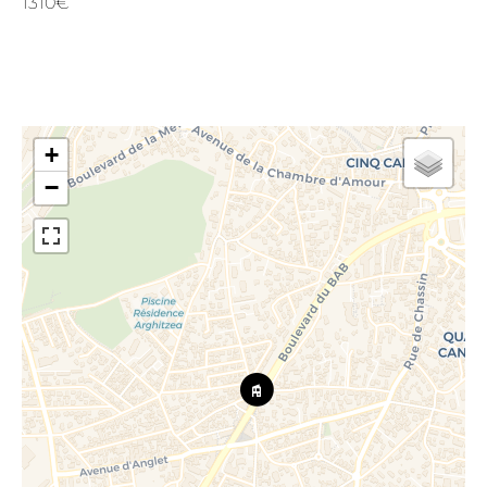
1310€
+
−